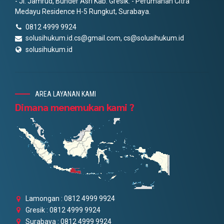
- Jl. Jamrud, Bunder Asri Kab. Gresik. - Perumahan Citra
Medayu Residence H-5 Rungkut, Surabaya.
0812 4999 9924
solusihukum.id.cs@gmail.com, cs@solusihukum.id
solusihukum.id
AREA LAYANAN KAMI
Dimana menemukan kami ?
Lamongan : 0812 4999 9924
Gresik : 0812 4999 9924
Surabaya : 0812 4999 9924