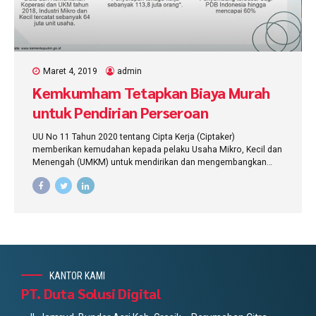
Maret 4, 2019
admin
Kemkumham Tetapkan Biaya Murah
untuk Pendirian Perseroan
Perorangan
UU No 11 Tahun 2020 tentang Cipta Kerja (Ciptaker)
memberikan kemudahan kepada pelaku Usaha Mikro, Kecil dan
Menengah (UMKM) untuk mendirikan dan mengembangkan
usaha. Kehadiran badan hukum baru yakni perseroan
perseorangan diyakini dapat meningkatkan daya saing UMKM
di kancah dunia.
KANTOR KAMI
PT. Duta Solusi Digital