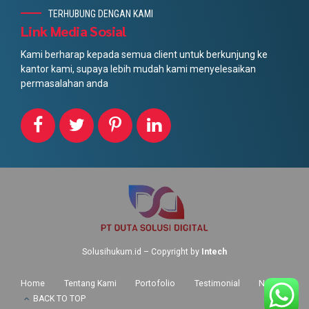
TERHUBUNG DENGAN KAMI
Link Media Sosial
Kami berharap kepada semua client untuk berkunjung ke
kantor kami, supaya lebih mudah kami menyelesaikan
permasalahan anda
Solusihukum.id – Copyright by
Intech
Home
Tentang Kami
Portofolio
Testimonial
News
BACK TO TOP