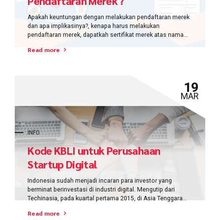
Pendaftaran Merek ?
Apakah keuntungan dengan melakukan pendaftaran merek
dan apa implikasinya?, kenapa harus melakukan
pendaftaran merek, dapatkah sertifikat merek atas nama
pribadi diganti dengan nama perusahaan?
Read more
19
MAR
INFO
Kode KBLI untuk Perusahaan
Startup Digital
Indonesia sudah menjadi incaran para investor yang
berminat berinvestasi di industri digital. Mengutip dari
Techinasia, pada kuartal pertama 2015, di Asia Tenggara
ada 93 perusahaan startup (rintisan) yang memperoleh
Read more
pendanaan. Dari jumlah itu, 24 di antarannya merupakan