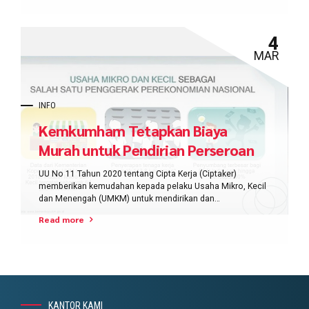
startup Indonesia.
4
MAR
INFO
Kemkumham Tetapkan Biaya
Murah untuk Pendirian Perseroan
Perorangan
UU No 11 Tahun 2020 tentang Cipta Kerja (Ciptaker)
memberikan kemudahan kepada pelaku Usaha Mikro, Kecil
dan Menengah (UMKM) untuk mendirikan dan
mengembangkan usaha. Kehadiran badan hukum baru
Read more
yakni perseroan perseorangan diyakini dapat meningkatkan
daya saing UMKM di kancah dunia.
KANTOR KAMI