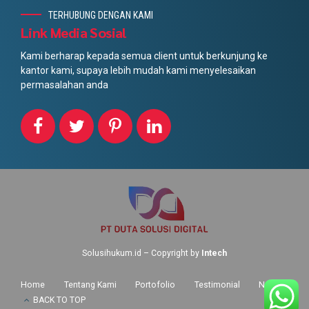
TERHUBUNG DENGAN KAMI
Link Media Sosial
Kami berharap kepada semua client untuk berkunjung ke
kantor kami, supaya lebih mudah kami menyelesaikan
permasalahan anda
Solusihukum.id – Copyright by
Intech
Home
Tentang Kami
Portofolio
Testimonial
News
BACK TO TOP