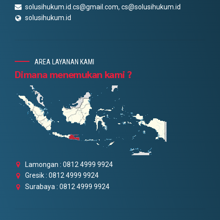
solusihukum.id.cs@gmail.com, cs@solusihukum.id
mengembangkan usaha. Kehadiran badan hukum baru yakni
perseroan perseorangan diyakini dapat meningkatkan daya
solusihukum.id
saing UMKM di kancah dunia.
AREA LAYANAN KAMI
Dimana menemukan kami ?
Lamongan : 0812 4999 9924
Gresik : 0812 4999 9924
Surabaya : 0812 4999 9924