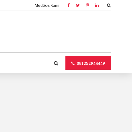
MedSos Kami
081252944449