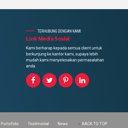
TERHUBUNG DENGAN KAMI
Link Media Sosial
Kami berharap kepada semua client untuk
berkunjung ke kantor kami, supaya lebih
mudah kami menyelesaikan permasalahan
anda
Portofolio
Testimonial
News
BACK TO TOP