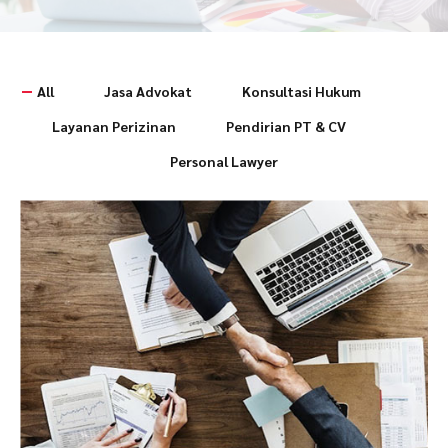
All
Jasa Advokat
Konsultasi Hukum
Layanan Perizinan
Pendirian PT & CV
Personal Lawyer