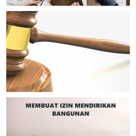
Ahlinya Jasa Pendirian PT dan
Badan Hukum Lainnya
Solusihukum.id adalah penyedia jasa pendirian PT maupun
perusahaan dengan badan hukum lainnya untuk
membuatkan berbagai macam dokumen yang sah agar
perusahaan bisa beroperasi dengan maksimal dan secara
resmi.
Konsultasi Hukum Keluarga dengan
Pengacara Profesional Kami
Selain persoalan pertanahan dan pernikahan,