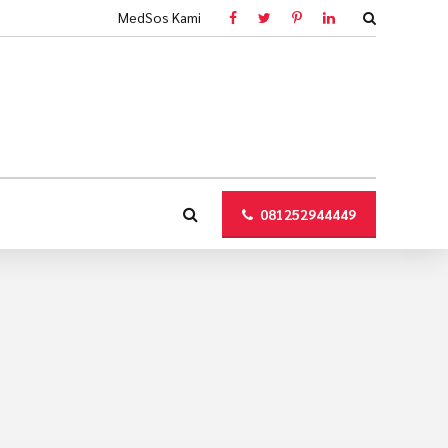
MedSos Kami
081252944449